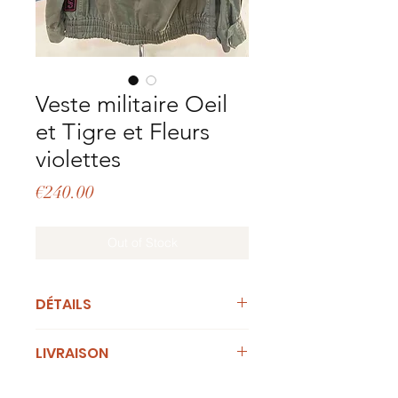
Veste militaire Oeil
et Tigre et Fleurs
violettes
Price
€240.00
Out of Stock
DÉTAILS
Taille:
M/L, coupe droite,
LIVRAISON
oversize, possible de cintrer la
veste grâce au lacet placé au
Cet article n'est plus en stock