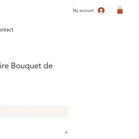
My account
ontact
aire Bouquet de
Out of Stock