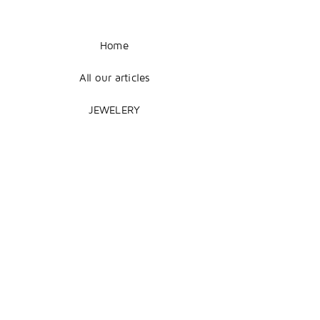
Home
All our articles
JEWELERY
COUTURE
DECORATION
Legal Notice
Terms of Sale
Shipping + Returns