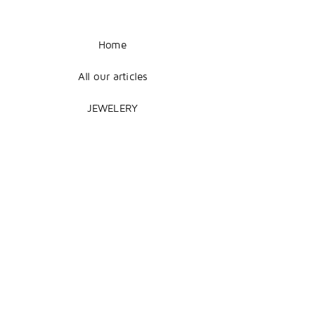
Home
All our articles
JEWELERY
COUTURE
DECORATION
Legal Notice
Terms of Sale
Shipping + Returns