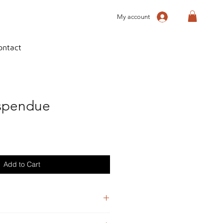
My account
ontact
spendue
Add to Cart
plaques de verre coulé sur table et