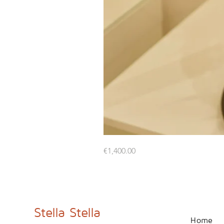
Floor
Price
€1,400.00
lamp
Stella Stella
Home