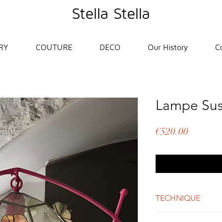
Stella Stella
RY
COUTURE
DECO
Our History
C
Lampe Su
Price
€520.00
TECHNIQUE
Vitrail Tiffany : des 