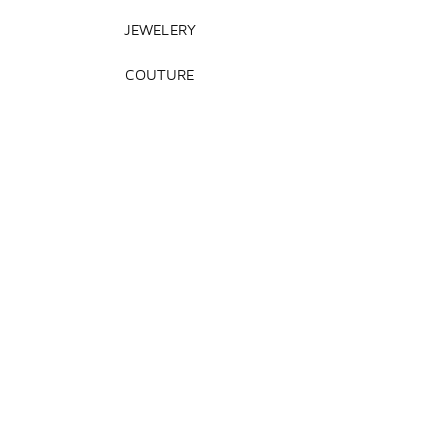
JEWELERY
COUTURE
DECORATION
Legal Notice
Terms of Sale
Shipping + Returns
Payment Methods
About Us