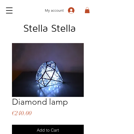
My account
Stella Stella
Diamond lamp
Price
€240.00
Add to Cart