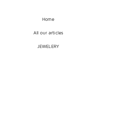
Home
All our articles
JEWELERY
COUTURE
DECORATION
Legal Notice
Terms of Sale
Shipping + Returns