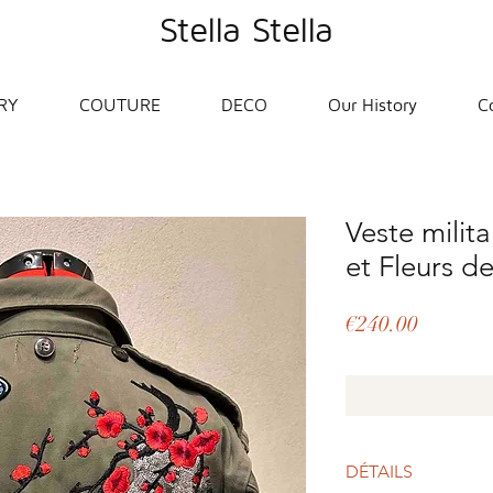
Stella Stella
RY
COUTURE
DECO
Our History
C
Veste milit
et Fleurs de
Price
€240.00
DÉTAILS