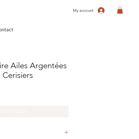
My account
ontact
aire Ailes Argentées
 Cerisiers
Out of Stock