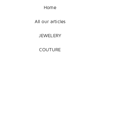
Home
All our articles
JEWELERY
COUTURE
DECORATION
Legal Notice
Terms of Sale
Shipping + Returns
Payment Methods