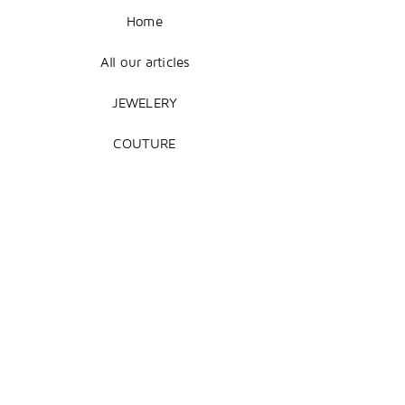
Home
All our articles
JEWELERY
COUTURE
DECORATION
Legal Notice
Terms of Sale
Shipping + Returns
Payment Methods