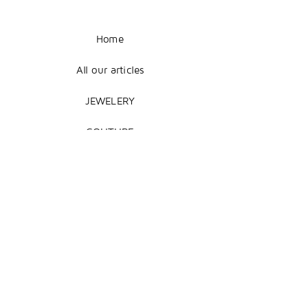
Home
All our articles
JEWELERY
COUTURE
DECORATION
Legal Notice
Terms of Sale
Shipping + Returns
Payment Methods