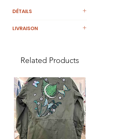
DÉTAILS
Poids:
100 grammes.
LIVRAISON
Dimensions:
la longueur de l'encolure
Cet article est en stock et peut être
est de 54 cm composée de 42 perles
confié au transporteur sous 5
pleines en verre filé. Hauteur (sur le
jours ouvrables.
présentoir) 40 cm. Couleur Lapis
Related Products
foncé.
Materiaux :
Verre de Murano. Perles
de rocaille.
Technique:
travail dans la flamme.
Verre filé