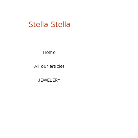
Nuit
Hibiscus
Étoilée
dans
avec
Feuillages
Croissant
de
Lune
Stella Stella
et
Papillons
Home
All our articles
JEWELERY
COUTURE
DECORATION
Legal Notice