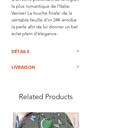
la plus romantique de l'Italie:
Venise! La touche finale: de la
véritable feuille d'or 24K enrobe
la perle afin de lui donner un bel
éclat plein d'élégance.
DÉTAILS
Dimensions:
43cm de tour de cou
LIVRAISON
environ (chainette en argent
ajustable). Perles pleines en verre
Cet article est en stock et peut être
filé. Chaque perles a un diamètre de
confié au transporteur sous 5
1cm. Verre couleur Lapis moyen, Lapis
jours ouvrables.
clair, Pervinca et Bleu Ciel
Related Products
clair, enrobé de feuille d'or 24K.
Poids:
10 grammes.
Matériaux:
Perles en verre de
Murano. Câble à bijoux en acier gaîné
de nylon, hypoallergénique.