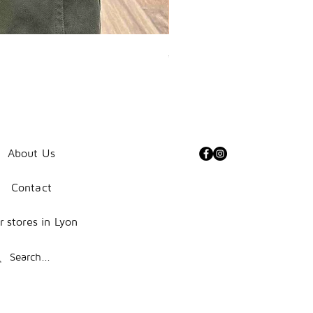
Veste
Price
€240.00
Militaire
Hibiscus
dans
Feuillages
About Us
Contact
r stores in Lyon