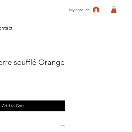
My account
ontact
verre soufflé Orange
Add to Cart