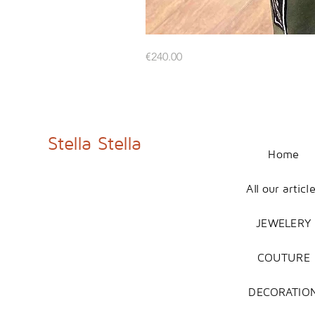
Veste
Price
€240.00
Militaire
Nuit
Étoilée
avec
Croissant
de
Lune
et
Papillons
Stella Stella
Home
All our articl
JEWELERY
COUTURE
DECORATIO