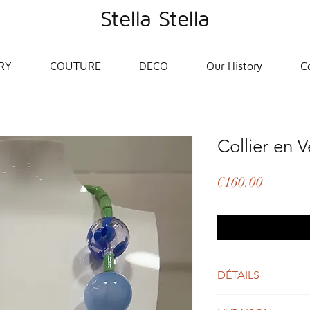
Stella Stella
RY
COUTURE
DECO
Our History
C
Collier en V
Price
€160.00
DÉTAILS
Collier en verre souffl