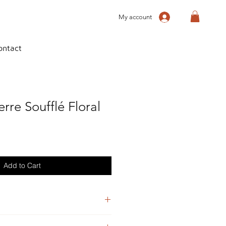
My account
ontact
erre Soufflé Floral
Add to Cart
é inspiration floral tons pastel.