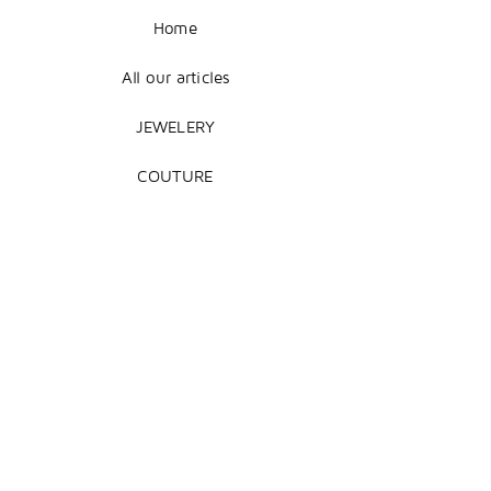
Home
All our articles
JEWELERY
COUTURE
DECORATION
Legal Notice
Terms of Sale
Shipping + Returns
Payment Methods